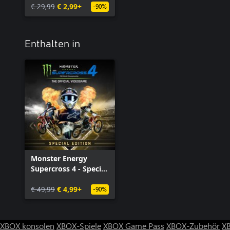
€ 29,99
€ 2,99+
-90%
Enthalten in
Monster Energy
Supercross 4 - Special
Edition - Xbox Series
X|S
€ 49,99
€ 4,99+
-90%
XBOX konsolen
XBOX-Spiele
XBOX Game Pass
XBOX-Zubehör
X