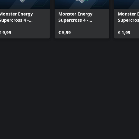
Monster Energy
Monster Energy
Monster 
Supercross 4 -
Supercross 4 -
Supercros
2Stroke Bikes Pack
Historical Monster
Allegianc
(125) - Xbox Series
€ 9,99
Energy Cup 2011 -
€ 5,99
Xbox Seri
€ 1,99
X|S
Xbox Series X|S