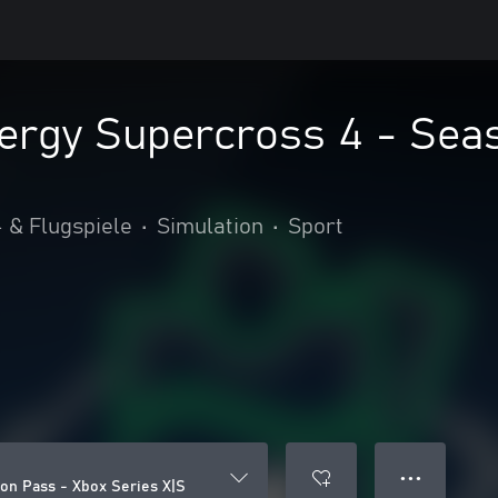
ergy Supercross 4 - Sea
 & Flugspiele
•
Simulation
•
Sport
● ● ●
on Pass - Xbox Series X|S