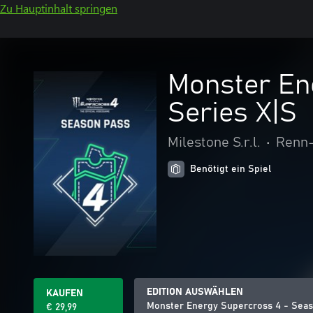
Zu Hauptinhalt springen
Monster En
Series X|S
Milestone S.r.l.
•
Renn-
Benötigt ein Spiel
EDITION AUSWÄHLEN
KAUFEN
Monster Energy Supercross 4 - Seas
€ 29,99