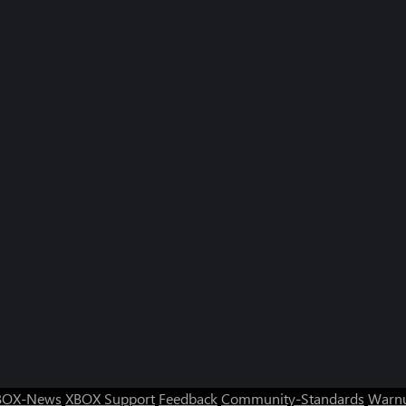
BOX-News
XBOX Support
Feedback
Community-Standards
Warnu