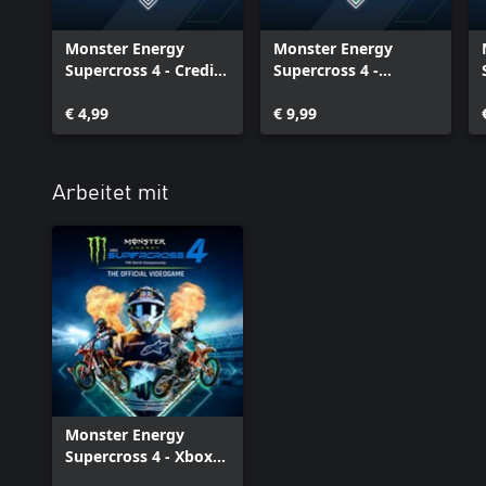
Monster Energy
Monster Energy
Supercross 4 - Credits
Supercross 4 -
Multiplier - Xbox
2Stroke Bikes Pack
Series X|S
€ 4,99
(250) - Xbox Series
€ 9,99
X|S
Arbeitet mit
Monster Energy
Supercross 4 - Xbox
Series X|S