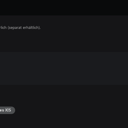
lich (separat erhältlich).
es X|S