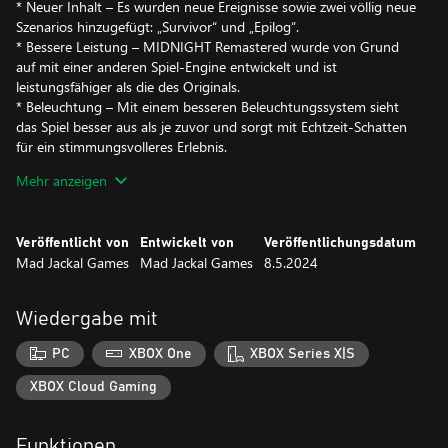
* Neuer Inhalt – Es wurden neue Ereignisse sowie zwei völlig neue
Szenarios hinzugefügt: „Survivor“ und „Epilog“.
* Bessere Leistung – MIDNIGHT Remastered wurde von Grund
auf mit einer anderen Spiel-Engine entwickelt und ist
leistungsfähiger als die des Originals.
* Beleuchtung – Mit einem besseren Beleuchtungssystem sieht
das Spiel besser aus als je zuvor und sorgt mit Echtzeit-Schatten
für ein stimmungsvolleres Erlebnis.
* 3D-Audioschwenk – Verwenden Sie Ton, um die Richtung von
Mehr anzeigen
Feinden und Ereignissen in der Nähe mit verbessertem 3D-
Audioschwenk zu erkennen.
* Viel mehr
Veröffentlicht von
Entwickelt von
Veröffentlichungsdatum
Mad Jackal Games
Mad Jackal Games
8.5.2024
Wiedergabe mit
PC
XBOX One
XBOX Series X|S
XBOX Cloud Gaming
Funktionen