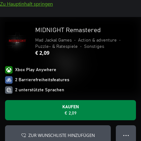
Zu Hauptinhalt springen
MIDNIGHT Remastered
Mad Jackal Games
•
Action & adventure
•
Puzzle- & Ratespiele
•
Sonstiges
€ 2,09
Xbox Play Anywhere
2 Barrierefreiheitsfeatures
2 unterstützte Sprachen
KAUFEN
€ 2,09
ZUR WUNSCHLISTE HINZUFÜGEN
● ● ●