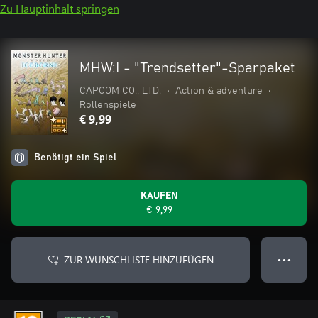
Zu Hauptinhalt springen
MHW:I - "Trendsetter"-Sparpaket
CAPCOM CO., LTD.
•
Action & adventure
•
Rollenspiele
€ 9,99
Benötigt ein Spiel
KAUFEN
€ 9,99
ZUR WUNSCHLISTE HINZUFÜGEN
● ● ●