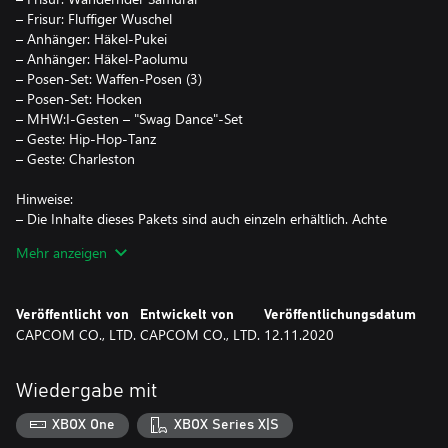
– Frisur: Fluffiger Wuschel
– Anhänger: Häkel-Pukei
– Anhänger: Häkel-Paolumu
– Posen-Set: Waffen-Posen (3)
– Posen-Set: Hocken
– MHW:I-Gesten – "Swag Dance"-Set
– Geste: Hip-Hop-Tanz
– Geste: Charleston
Hinweise:
– Die Inhalte dieses Pakets sind auch einzeln erhältlich. Achte
bitte darauf, einzelne Inhalte nicht doppelt zu erwerben.
Mehr anzeigen
– Der Kauf von Monster Hunter World: Iceborne ist nötig, um
Teile dieses Sets nutzen zu können.
Veröffentlicht von
Entwickelt von
Veröffentlichungsdatum
CAPCOM CO., LTD.
CAPCOM CO., LTD.
12.11.2020
Wiedergabe mit
XBOX One
XBOX Series X|S