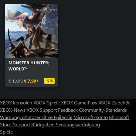
MONSTER HUNTER:
WORLD™
€ 19,99
€ 7,99+
-60%
XBOX konsolen
XBOX-Spiele
XBOX Game Pass
XBOX-Zubehör
XBOX-News
XBOX Support
Feedback
Community-Standards
Warnung: photosensitive Epilepsie
Microsoft-Konto
Microsoft
Store-Support
Rückgaben
Sendungsverfolgung
Spiele