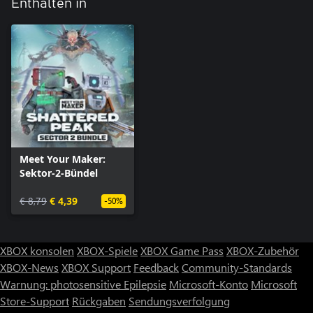
Enthalten in
Meet Your Maker:
Sektor-2-Bündel
€ 8,79
€ 4,39
-50%
XBOX konsolen
XBOX-Spiele
XBOX Game Pass
XBOX-Zubehör
XBOX-News
XBOX Support
Feedback
Community-Standards
Warnung: photosensitive Epilepsie
Microsoft-Konto
Microsoft
Store-Support
Rückgaben
Sendungsverfolgung