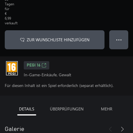
Tagen
für
€
6,99
verkauft
ZUR WUNSCHLISTE HINZUFÜGEN
● ● ●
PEGI 16
In-Game-Einkäufe, Gewalt
Für diesen Inhalt ist ein Spiel erforderlich (separat erhältlich).
DETAILS
ÜBERPRÜFUNGEN
MEHR
Galerie