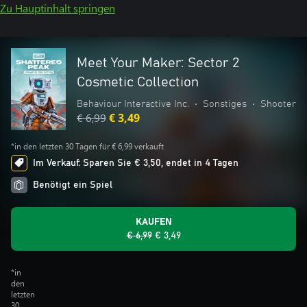
Zu Hauptinhalt springen
Meet Your Maker: Sector 2
Cosmetic Collection
Behaviour Interactive Inc.
•
Sonstiges
•
Shooter
€ 6,99
€ 3,49
*in den letzten 30 Tagen für € 6,99 verkauft
Im Verkauf: Sparen Sie € 3,50, endet in 4 Tagen
Benötigt ein Spiel
KAUFEN
€ 6,99
€ 3,49
*in
den
letzten
30