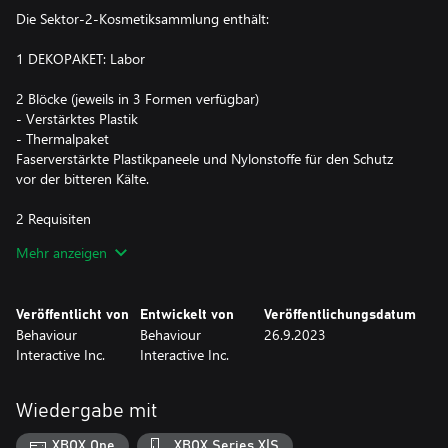
Die Sektor-2-Kosmetiksammlung enthält:
1 DEKOPAKET: Labor
2 Blöcke (jeweils in 3 Formen verfügbar)
- Verstärktes Plastik
- Thermalpaket
Faserverstärkte Plastikpaneele und Nylonstoffe für den Schutz
vor der bitteren Kälte.
2 Requisiten
- Laborlicht
Mehr anzeigen
- Laborcomputer
Labortechnologie, die für ein Überleben in der arktischen
Eiswüste unerlässlich ist.
Veröffentlicht von
Entwickelt von
Veröffentlichungsdatum
Behaviour
Behaviour
26.9.2023
1 animierte Requisite
Interactive Inc.
Interactive Inc.
- Klappriger Ventilator
Ein Satz Doppelventilatoren, deren Geräusche schon aus weiter
Ferne zu hören sind.
Wiedergabe mit
8 Aufkleber
XBOX One
XBOX Series X|S