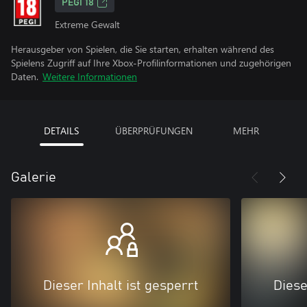
PEGI 18
Extreme Gewalt
Herausgeber von Spielen, die Sie starten, erhalten während des
Spielens Zugriff auf Ihre Xbox-Profilinformationen und zugehörigen
Daten.
Weitere Informationen
DETAILS
ÜBERPRÜFUNGEN
MEHR
Galerie
Dieser Inhalt ist gesperrt
Diese