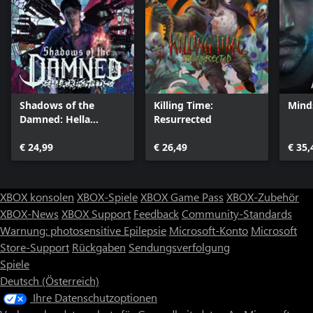
Shadows of the
Killing Time:
Mind
Damned: Hella
Resurrected
Remastered
€ 24,99
€ 26,49
€ 35,
XBOX konsolen
XBOX-Spiele
XBOX Game Pass
XBOX-Zubehör
XBOX-News
XBOX Support
Feedback
Community-Standards
Warnung: photosensitive Epilepsie
Microsoft-Konto
Microsoft
Store-Support
Rückgaben
Sendungsverfolgung
Spiele
Deutsch (Österreich)
Ihre Datenschutzoptionen