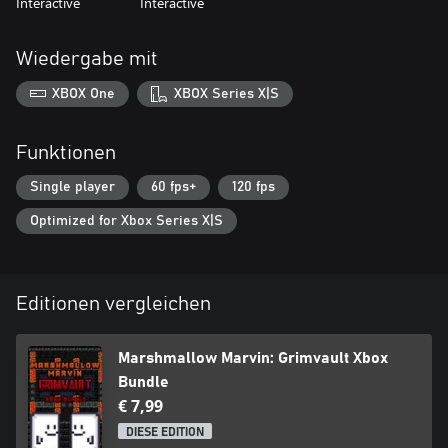
Interactive
Interactive
Wiedergabe mit
XBOX One
XBOX Series X|S
Funktionen
Single player
60 fps+
120 fps
Optimized for Xbox Series X|S
Editionen vergleichen
Marshmallow Marvin: Grimvault Xbox
Bundle
€ 7,99
DIESE EDITION