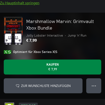
Zu Hauptinhalt springen
Marshmallow Marvin: Grimvault
Xbox Bundle
Jolly Lobster Interactive
•
Jump ’n’ Run
€ 7,99
Optimiert für Xbox Series X|S
KAUFEN
€ 7,99
ZUR WUNSCHLISTE HINZUFÜGEN
● ● ●