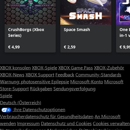
CrushBorgs (Xbox
Space Smash
One 
Series)
in-1 
€ 4,99
€ 2,59
€ 9,9
XBOX konsolen
XBOX-Spiele
XBOX Game Pass
XBOX-Zubehör
XBOX-News
XBOX Support
Feedback
Community-Standards
Warnung: photosensitive Epilepsie
Microsoft-Konto
Microsoft
Store-Support
Rückgaben
Sendungsverfolgung
Spiele
Deutsch (Österreich)
Ihre Datenschutzoptionen
Verbraucherdatenschutz für Gesundheitsdaten
An Microsoft
wenden
Impressum
Datenschutz und Cookies
Cookies verwalten