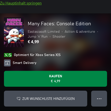
Zu Hauptinhalt springen
Many Faces: Console Edition
Eastasiasoft Limited
•
Action & adventure
•
Jump ’n’ Run
•
Shooter
€ 4,99
Optimiert für Xbox Series X|S
Smart Delivery
KAUFEN
€ 4,99
ZUR WUNSCHLISTE HINZUFÜGEN
● ● ●