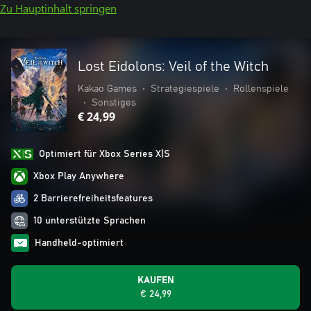
Zu Hauptinhalt springen
Lost Eidolons: Veil of the Witch
Kakao Games
•
Strategiespiele
•
Rollenspiele
•
Sonstiges
€ 24,99
Optimiert für Xbox Series X|S
Xbox Play Anywhere
2 Barrierefreiheitsfeatures
10 unterstützte Sprachen
Handheld-optimiert
KAUFEN
€ 24,99