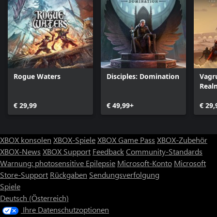
Rogue Waters
Disciples: Domination
Vagru
Real
€ 29,99
€ 49,99+
€ 29,
XBOX konsolen
XBOX-Spiele
XBOX Game Pass
XBOX-Zubehör
XBOX-News
XBOX Support
Feedback
Community-Standards
Warnung: photosensitive Epilepsie
Microsoft-Konto
Microsoft
Store-Support
Rückgaben
Sendungsverfolgung
Spiele
Deutsch (Österreich)
Ihre Datenschutzoptionen