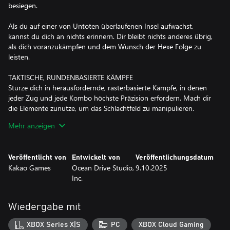
besiegen.
Als du auf einer von Untoten überlaufenen Insel aufwachst,
kannst du dich an nichts erinnern. Dir bleibt nichts anderes übrig,
als dich voranzukämpfen und dem Wunsch der Hexe Folge zu
leisten.
TAKTISCHE, RUNDENBASIERTE KÄMPFE
Stürze dich in herausfordernde, rasterbasierte Kämpfe, in denen
jeder Zug und jede Kombo höchste Präzision erfordern. Mach dir
die Elemente zunutze, um das Schlachtfeld zu manipulieren.
Elektrisiere durchnässte Feinde und setze entzündliches Terrain in
Mehr anzeigen
Brand – nutze jede Gelegenheit zu deinem Vorteil. Sei dir der
Rüstung deines Gegners gewahr und greife mit der richtigen
Waffe an, um sie zu brechen und ihn zu schwächen. Kombiniere
Veröffentlicht von
Entwickelt von
Veröffentlichungsdatum
Fertigkeiten zu mächtigen Synergien und kontrolliere das
Kakao Games
Ocean Drive Studio,
9.10.2025
Kampfgeschehen oder werde von deinen Feinden überlistet und
Inc.
vernichtet.
FORMIERE DEINE GRUPPE
Wiedergabe mit
Rekrutiere Verbündete und bilde aus neun vielseitigen
Charakteren einen Trupp aus fünf Kämpfern. Jeder einzelne
XBOX Series X|S
PC
XBOX Cloud Gaming