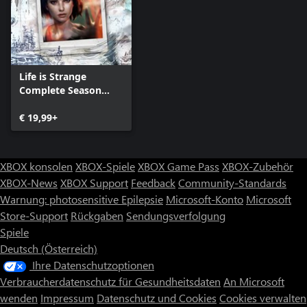
Life is Strange
Complete Season
(Episodes 1-5)
€ 19,99+
XBOX konsolen
XBOX-Spiele
XBOX Game Pass
XBOX-Zubehör
XBOX-News
XBOX Support
Feedback
Community-Standards
Warnung: photosensitive Epilepsie
Microsoft-Konto
Microsoft
Store-Support
Rückgaben
Sendungsverfolgung
Spiele
Deutsch (Österreich)
Ihre Datenschutzoptionen
Verbraucherdatenschutz für Gesundheitsdaten
An Microsoft
wenden
Impressum
Datenschutz und Cookies
Cookies verwalten