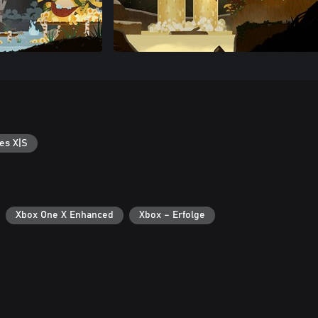
es X|S
Xbox One X Enhanced
Xbox – Erfolge