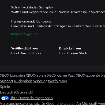
Sich entwickelndes Gameplay
Waffen und Gegenstände, die du findest, schalten neue Spielmech
Herausfordernde Dungeons
Löse Rätsel und überlege dir Strategien in Bosskämpfen in vers
Mehr anzeigen
Crafting-System
Sammle Ether und stelle Gegenstände her, die dir auf deiner Reise
Veröffentlicht von
Entwickelt von
Einzigartige, wunderschöne Grafik
Lucid Dreams Studio
Lucid Dreams Studio
Genieße abwechslungsreiche Umgebungen in wunderschöner hand
zu 4K-Auflösung auf unterstützten Systemen
Rätselhafte Ereignisse
Erlebe eine spannende lineare Geschichte mit großartigen Charak
XBOX konsolen
XBOX-Spiele
XBOX Game Pass
XBOX-Zubehör
X
Support
Rückgaben
Sendungsverfolgung
Zauberhafte Musik
Spiele
Begleitet wird dein Abenteuer von einem wunderschönen Soundt
Musiker William Gough produziert und aufgenommen wurde
Deutsch (Österreich)
Ihre Datenschutzoptionen
Verschiedene Schwierigkeitsgrade
Verbraucherdatenschutz für Gesundheitsdaten
An Microsoft we