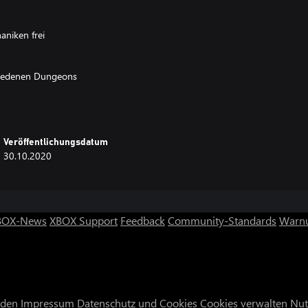
aniken frei
chiedenen Dungeons
 weiterhelfen
Veröffentlichungsdatum
30.10.2020
gezeichneter 2D-Grafik mit bis
teren
BOX-News
XBOX Support
Feedback
Community-Standards
Warnu
rack, der von dem erfahrenen
nden
Impressum
Datenschutz und Cookies
Cookies verwalten
Nut