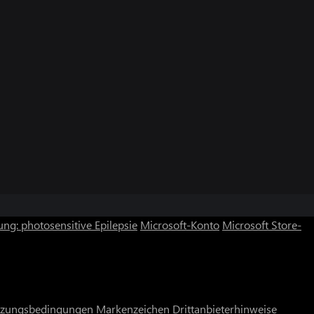
ng: photosensitive Epilepsie
Microsoft-Konto
Microsoft Store-
zungsbedingungen
Markenzeichen
Drittanbieterhinweise