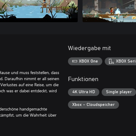
Wiedergabe mit
XBOX One
XBOX Seri
ause und muss feststellen, dass
d. Daraufhin nimmt er all seinen
Funktionen
rlustes auf eine Reise, um die
och was er dabei entdeckt, wird
4K Ultra HD
Single player
Xbox – Cloudspeicher
underschöne handgemachte
kämpfst, um die Wahrheit über