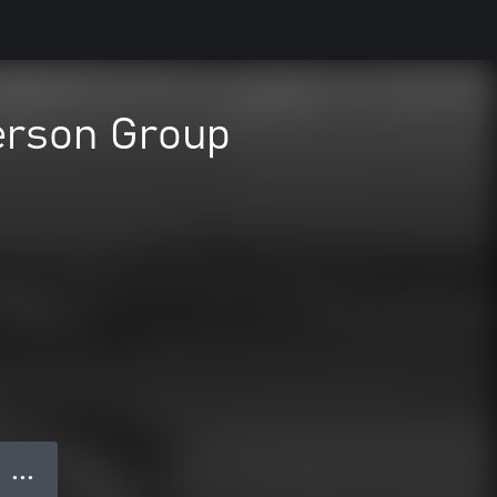
erson Group
● ● ●