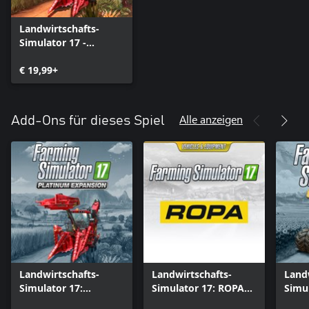
Landwirtschafts-
Simulator 17 -
Platinum Edition
€ 19,99+
Alle anzeigen
Add-Ons für dieses Spiel
Landwirtschafts-
Landwirtschafts-
Land
Simulator 17:
Simulator 17: ROPA
Simul
Platinum Expansion
Pack
BUD 