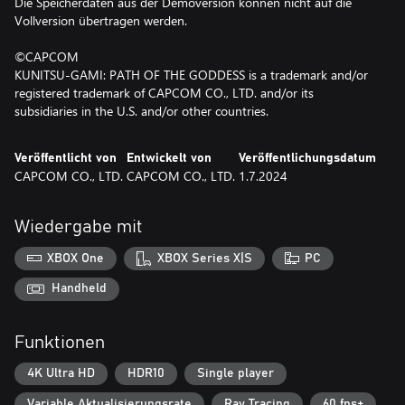
Die Speicherdaten aus der Demoversion können nicht auf die
Vollversion übertragen werden.
©CAPCOM
KUNITSU-GAMI: PATH OF THE GODDESS is a trademark and/or
registered trademark of CAPCOM CO., LTD. and/or its
subsidiaries in the U.S. and/or other countries.
Veröffentlicht von
Entwickelt von
Veröffentlichungsdatum
CAPCOM CO., LTD.
CAPCOM CO., LTD.
1.7.2024
Wiedergabe mit
XBOX One
XBOX Series X|S
PC
Handheld
Funktionen
4K Ultra HD
HDR10
Single player
Variable Aktualisierungsrate
Ray Tracing
60 fps+