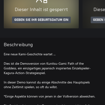
Dieser Inhalt ist gesperrt
Diese
GEBEN SIE IHR GEBURTSDATUM EIN
GEBEN 
Beschreibung
Eine neue Kami-Geschichte wartet ...
Dies ist die Demoversion von Kunitsu-Gami: Path of the
Goddess, ein einzigartiges japanisch inspiriertes Einzelspieler-
Kagura-Action-Strategiespiel.
In dieser Demo kannst du einige Abschnitte des Hauptspiels
ohne Zeitlimit spielen, so oft du willst.
*Einige Aspekte können von jenen in der Vollversion abweichen.