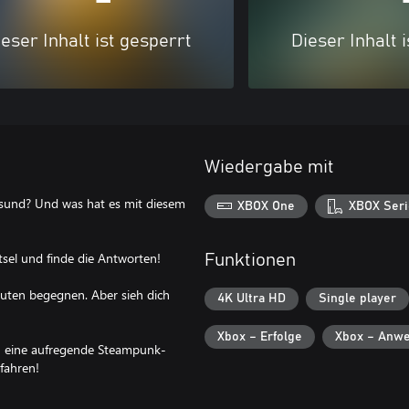
eser Inhalt ist gesperrt
Dieser Inhalt 
Wiedergabe mit
esund? Und was hat es mit diesem
XBOX One
XBOX Seri
ätsel und finde die Antworten!
Funktionen
euten begegnen. Aber sieh dich
4K Ultra HD
Single player
Xbox – Erfolge
Xbox – Anwe
n eine aufregende Steampunk-
fahren!