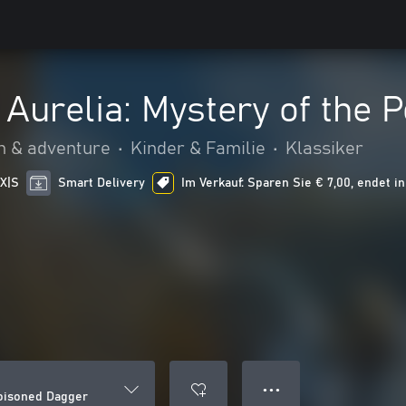
Aurelia: Mystery of the 
n & adventure
•
Kinder & Familie
•
Klassiker
 X|S
Smart Delivery
Im Verkauf: Sparen Sie € 7,00, endet i
● ● ●
Poisoned Dagger