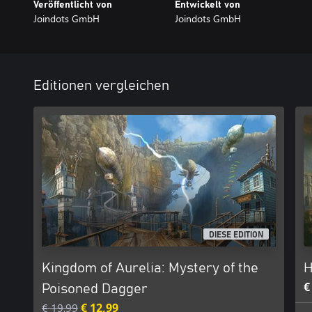
Veröffentlicht von
Entwickelt von
Joindots GmbH
Joindots GmbH
Editionen vergleichen
DIESE EDITION
Kingdom of Aurelia: Mystery of the
H
€
Poisoned Dagger
€ 19,99
€ 12,99