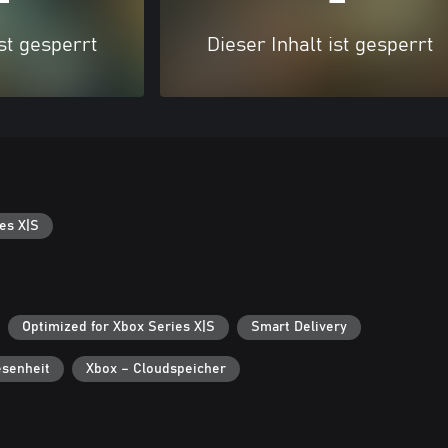
ist gesperrt
Dieser Inhalt ist gesperrt
es X|S
Optimized for Xbox Series X|S
Smart Delivery
senheit
Xbox – Cloudspeicher