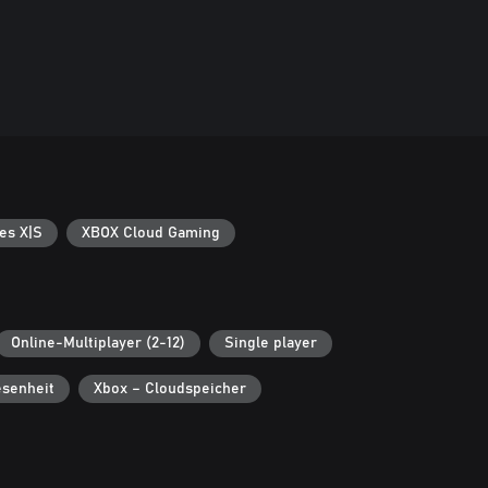
es X|S
XBOX Cloud Gaming
Online-Multiplayer (2-12)
Single player
senheit
Xbox – Cloudspeicher