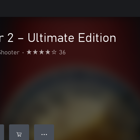
r 2 – Ultimate Edition
Shooter
•
36
● ● ●