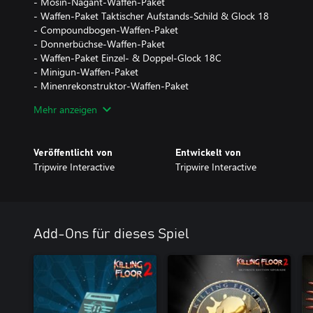
- Mosin-Nagant-Waffen-Paket
- Waffen-Paket Taktischer Aufstands-Schild & Glock 18
- Compoundbogen-Waffen-Paket
- Donnerbüchse-Waffen-Paket
- Waffen-Paket Einzel- & Doppel-Glock 18C
- Minigun-Waffen-Paket
- Minenrekonstruktor-Waffen-Paket
- Frostzahn-Waffen-Paket
Mehr anzeigen
- FAMAS-Masterkey-Waffen-Paket
- Thermit-Werfer-Waffen-Paket
- Verderber-Karabiner-Waffen-Paket
Veröffentlicht von
Entwickelt von
- Piranhapistolen-Waffen-Paket
Tripwire Interactive
Tripwire Interactive
- Kohlepistole-Waffen-Paket
Waffenkammer-Saisonpass 2 beinhaltet:
- Wächter-Waffen-Paket (Sommer 2022)
- Reduktostrahl-Waffen-Paket (Sommer 2022)
Add-Ons für dieses Spiel
- Unangekündigte Waffe Nr. 3 (Halloween 2022)
- Unangekündigte Waffe Nr. 4 (Halloween 2022)
- Unangekündigte Waffe Nr. 5 (Dezember 2022)
- Unangekündigte Waffe Nr. 6 (Dezember 2022)
… sowie folgende Add-Ons: