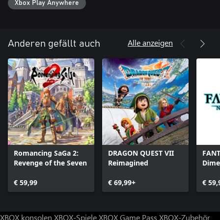
Xbox Play Anywhere
Alle anzeigen
Anderen gefällt auch
Romancing SaGa 2:
DRAGON QUEST VII
FANT
Revenge of the Seven
Reimagined
Dime
€ 59,99
€ 69,99+
€ 59,
XBOX konsolen
XBOX-Spiele
XBOX Game Pass
XBOX-Zubehör