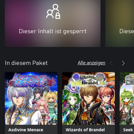
Dieser Inhalt ist gesperrt
Diese
Alle anzeigen
In diesem Paket
Asdivine Menace
Wizards of Brandel
Seek