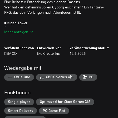
Eine Reise zur Entdeckung des eigenen Daseins
Wer hat den geheimnisvollen Cyborg erschaffen? Ein Fantasy-
RPG, das dein Verlangen nach Abenteuern stillt.
■Miden Tower
Überraschenderweise ist die Heldin eine "Wand"!?
Mehr anzeigen
Wird das magische Lebewesen (Wand-Typ) das rachsüchtige Herz
des Jungen heilen? Eine seltsame und sanfte Geschichte von
Weisen, die versuchen, den Turm zurückzuerobern.
Veröffentlicht von
Entwickelt von
Veröffentlichungsdatum
KEMCO
Exe Create Inc.
12.6.2025
Wiedergabe mit
XBOX One
XBOX Series X|S
PC
Funktionen
Single player
Optimized for Xbox Series X|S
Smart Delivery
PC Game Pad