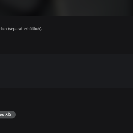
lich (separat erhältlich).
es X|S