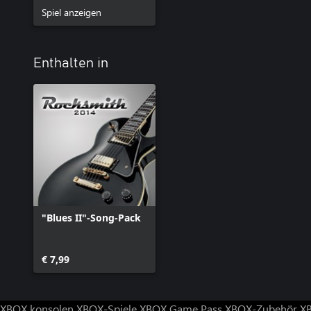
Spiel anzeigen
Enthalten in
"Blues II"-Song-Pack
€ 7,99
XBOX konsolen
XBOX-Spiele
XBOX Game Pass
XBOX-Zubehör
X