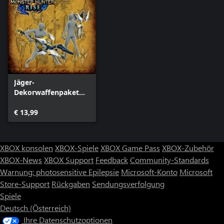
Jäger-
Dekorwaffenpaket
"Verlorener Code"
€ 13,99
XBOX konsolen
XBOX-Spiele
XBOX Game Pass
XBOX-Zubehör
XBOX-News
XBOX Support
Feedback
Community-Standards
Warnung: photosensitive Epilepsie
Microsoft-Konto
Microsoft
Store-Support
Rückgaben
Sendungsverfolgung
Spiele
Deutsch (Österreich)
Ihre Datenschutzoptionen