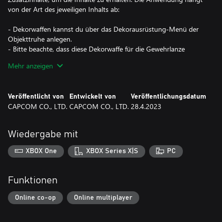
von der Art des jeweiligen Inhalts ab:
- Dekorwaffen kannst du über das Dekorausrüstung-Menü der
Objekttruhe anlegen.
- Bitte beachte, dass diese Dekorwaffe für die Gewehrlanze
verwendet wird.
Mehr anzeigen
- Dekorwaffen sind "Skins", die das Aussehen des Charakters
ändern. Sie haben keinen Einfluss auf dessen Werte oder
Fähigkeiten.
Veröffentlicht von
Entwickelt von
Veröffentlichungsdatum
CAPCOM CO., LTD.
CAPCOM CO., LTD.
28.4.2023
- Abhängig vom Waffentyp werden die Effekte zum
Wegstecken/Ziehen der Jäger-Dekorwaffe aus der Serie
"Verlorener Code" bei der Ausführung spezieller Animationen
Wiedergabe mit
zum Wegstecken/Ziehen der Waffe nicht angezeigt.
XBOX One
XBOX Series X|S
PC
*Dieser Inhalt ist auch als Teil eines oder mehrerer Bundles
erhältlich. Bitte überprüfe deine bisherigen Käufe, um doppelte
Funktionen
Käufe zu vermeiden.
Online co-op
Online multiplayer