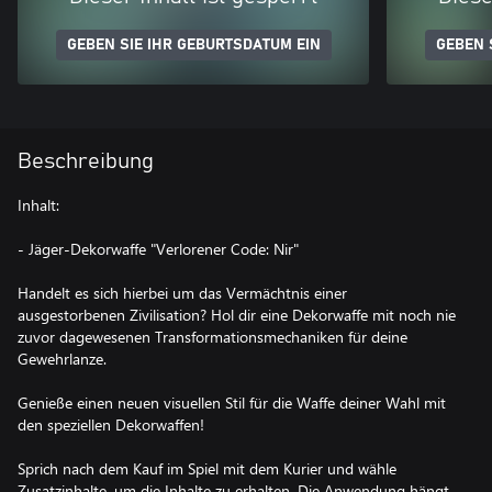
GEBEN SIE IHR GEBURTSDATUM EIN
GEBEN 
Beschreibung
Inhalt:
- Jäger-Dekorwaffe "Verlorener Code: Nir"
Handelt es sich hierbei um das Vermächtnis einer
ausgestorbenen Zivilisation? Hol dir eine Dekorwaffe mit noch nie
zuvor dagewesenen Transformationsmechaniken für deine
Gewehrlanze.
Genieße einen neuen visuellen Stil für die Waffe deiner Wahl mit
den speziellen Dekorwaffen!
Sprich nach dem Kauf im Spiel mit dem Kurier und wähle
Zusatzinhalte, um die Inhalte zu erhalten. Die Anwendung hängt