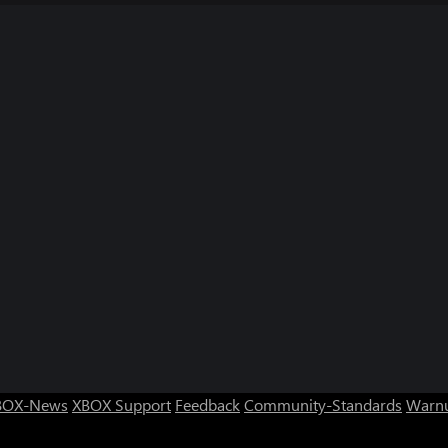
BOX-News
XBOX Support
Feedback
Community-Standards
Warnu