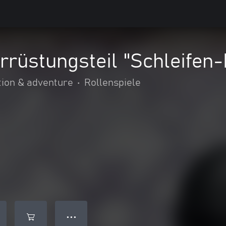
rüstungsteil "Schleifen-
tion & adventure
•
Rollenspiele
● ● ●