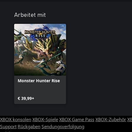
Arbeitet mit
Monster Hunter Rise
€ 39,99+
XBOX konsolen
XBOX-Spiele
XBOX Game Pass
XBOX-Zubehör
X
Support
Rückgaben
Sendungsverfolgung