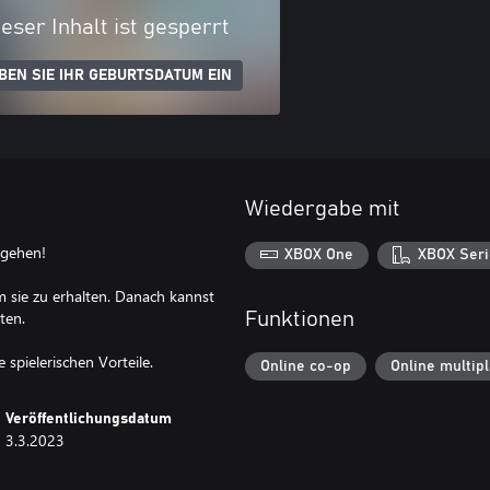
eser Inhalt ist gesperrt
BEN SIE IHR GEBURTSDATUM EIN
Wiedergabe mit
 gehen!
XBOX One
XBOX Seri
 sie zu erhalten. Danach kannst
ten.
Funktionen
spielerischen Vorteile.
Online co-op
Online multip
Veröffentlichungsdatum
3.3.2023