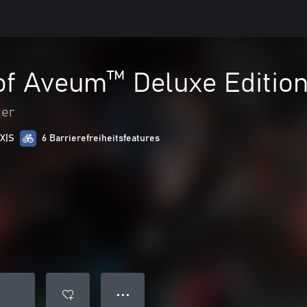
of Aveum™ Deluxe Editio
ter
 X|S
6 Barrierefreiheitsfeatures
● ● ●