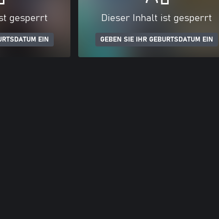
ist gesperrt
Dieser Inhalt ist gesperrt
URTSDATUM EIN
GEBEN SIE IHR GEBURTSDATUM EIN