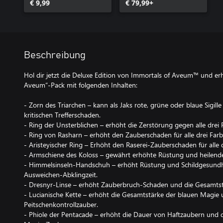
€ 9,99
€ 79,99+
Beschreibung
Hol dir jetzt die Deluxe Edition von Immortals of Aveum™ und erh
Aveum“-Pack mit folgenden Inhalten:
- Zorn des Triarchen – kann als Jaks rote, grüne oder blaue Sigil
kritischen Trefferschaden.
- Ring der Unsterblichen – erhöht die Zerstörung gegen alle drei
- Ring von Rasharn – erhöht den Zauberschaden für alle drei Far
- Aristeyischer Ring – Erhöht den Raserei-Zauberschaden für alle 
- Armschiene des Koloss – gewährt erhöhte Rüstung und heilende 
- Himmelsinseln-Handschuh – erhöht Rüstung und Schildgesundheit
Ausweichen-Abklingzeit.
- Dresnyr-Linse – erhöht Zauberbruch-Schaden und die Gesamtst
- Lucianische Kette – erhöht die Gesamtstärke der blauen Magie un
Peitschenkontrollzauber.
- Phiole der Pentacade – erhöht die Dauer von Haftzaubern und 