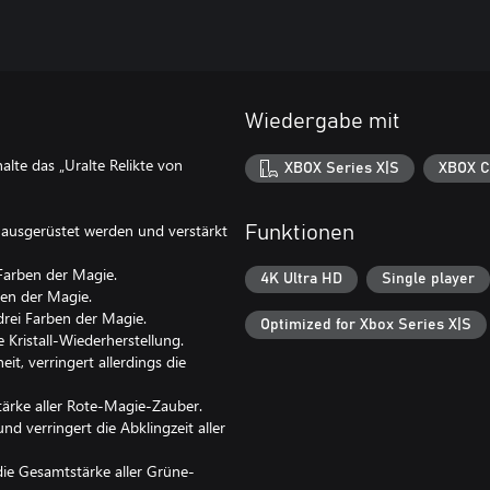
Wiedergabe mit
alte das „Uralte Relikte von
XBOX Series X|S
XBOX C
le ausgerüstet werden und verstärkt
Funktionen
 Farben der Magie.
4K Ultra HD
Single player
ben der Magie.
drei Farben der Magie.
Optimized for Xbox Series X|S
Kristall-Wiederherstellung.
, verringert allerdings die
ärke aller Rote-Magie-Zauber.
d verringert die Abklingzeit aller
die Gesamtstärke aller Grüne-