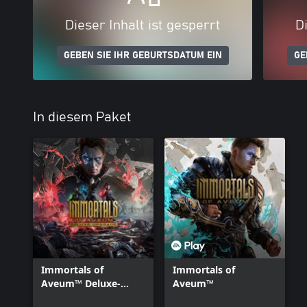
Dieser Inhalt ist gesperrt
Di
GEBEN SIE IHR GEBURTSDATUM EIN
GE
In diesem Paket
Immortals of
Immortals of
Aveum™ Deluxe-
Aveum™
Upgrade