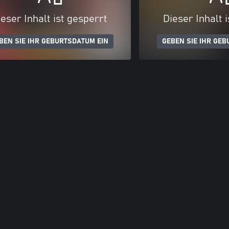
eser Inhalt ist gesperrt
Dieser Inhalt 
BEN SIE IHR GEBURTSDATUM EIN
GEBEN SIE IHR GEB