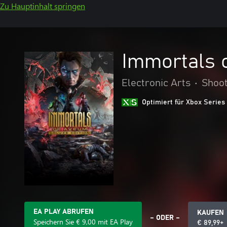
Zu Hauptinhalt springen
Immortals 
Electronic Arts
•
Shoo
Optimiert für Xbox Series
EA PLAY ABRUFEN
KAUFEN
– ODER –
Speichern Sie € 9,00 mit EA Play
€ 89,99+