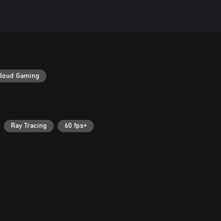
loud Gaming
Ray Tracing
60 fps+