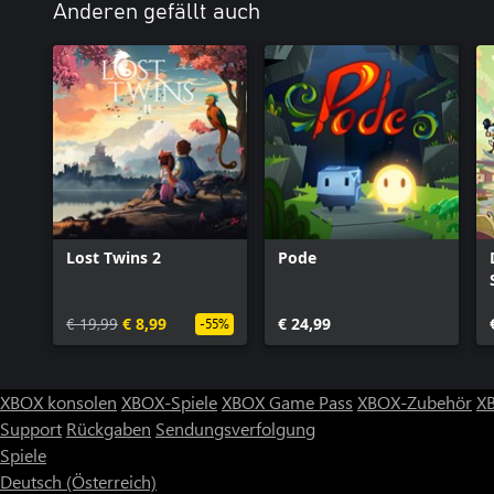
Anderen gefällt auch
Lost Twins 2
Pode
€ 19,99
€ 8,99
€ 24,99
-55%
XBOX konsolen
XBOX-Spiele
XBOX Game Pass
XBOX-Zubehör
X
Support
Rückgaben
Sendungsverfolgung
Spiele
Deutsch (Österreich)