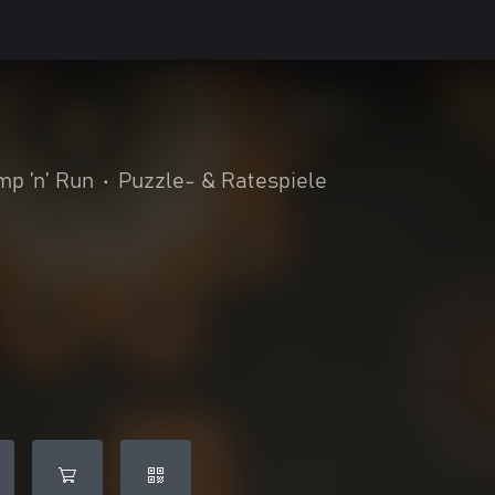
mp ’n’ Run
•
Puzzle- & Ratespiele