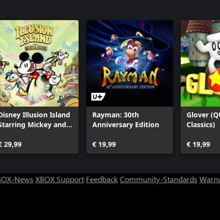
Disney Illusion Island
Rayman: 30th
Glover (
Starring Mickey and
Anniversary Edition
Classics)
Friends
€ 29,99
€ 19,99
€ 19,99
BOX-News
XBOX Support
Feedback
Community-Standards
Warnu