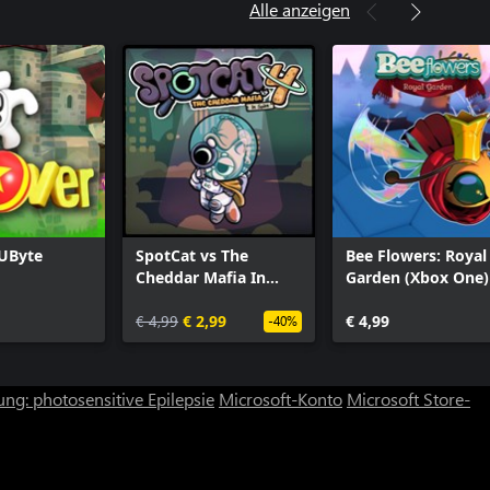
Alle anzeigen
QUByte
SpotCat vs The
Bee Flowers: Royal
Cheddar Mafia In
Garden (Xbox One)
Space
€ 4,99
€ 2,99
€ 4,99
-40%
ng: photosensitive Epilepsie
Microsoft-Konto
Microsoft Store-