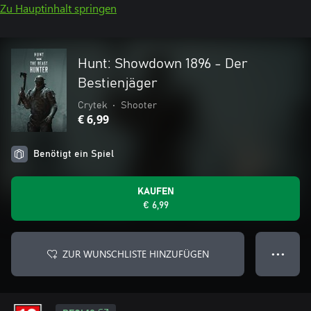
Zu Hauptinhalt springen
Hunt: Showdown 1896 - Der
Bestienjäger
Crytek
•
Shooter
€ 6,99
Benötigt ein Spiel
KAUFEN
€ 6,99
ZUR WUNSCHLISTE HINZUFÜGEN
● ● ●