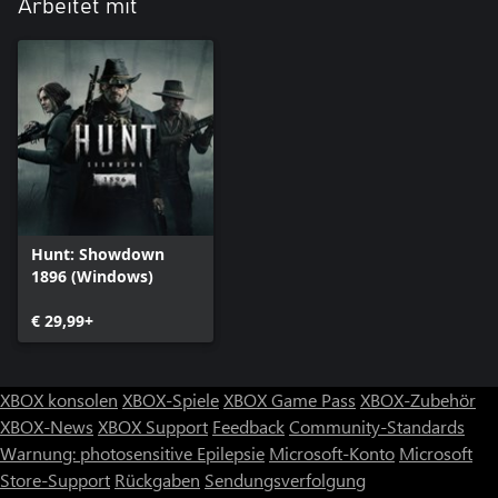
Arbeitet mit
Hunt: Showdown
1896 (Windows)
€ 29,99+
XBOX konsolen
XBOX-Spiele
XBOX Game Pass
XBOX-Zubehör
XBOX-News
XBOX Support
Feedback
Community-Standards
Warnung: photosensitive Epilepsie
Microsoft-Konto
Microsoft
Store-Support
Rückgaben
Sendungsverfolgung