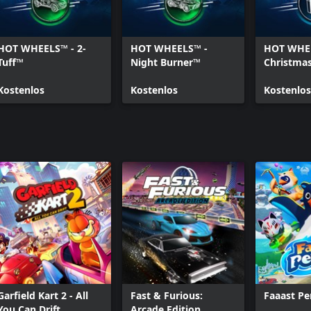
ein, die du auf deinem Abenteuer
HOT WHEELS™ - 2-
HOT WHEELS™ -
HOT WHE
Tuff™
Night Burner™
Christma
Kostenlos
Kostenlos
Kostenlos
Garfield Kart 2 - All
Fast & Furious:
Faaast P
You Can Drift
Arcade Edition