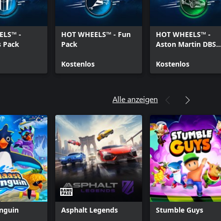
ELS™ -
HOT WHEELS™ - Fun
HOT WHEELS™ -
s Pack
Pack
Aston Martin DBS
2010
Kostenlos
Kostenlos
Alle anzeigen
enguin
Asphalt Legends
Stumble Guys