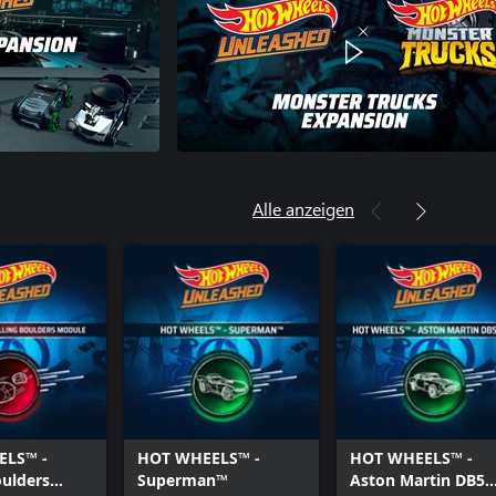
Alle anzeigen
ELS™ -
HOT WHEELS™ -
HOT WHEELS™ -
oulders
Superman™
Aston Martin DB5