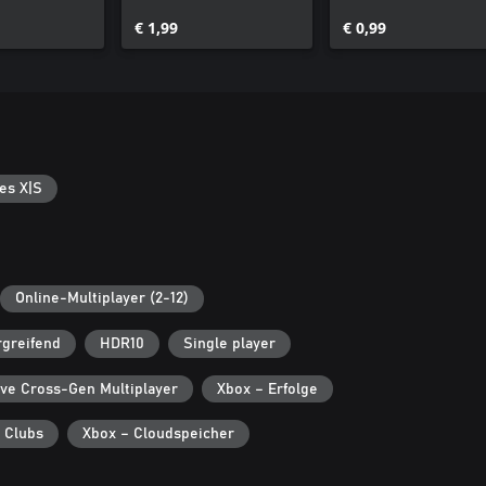
1963
€ 1,99
€ 0,99
es X|S
Online-Multiplayer (2-12)
rgreifend
HDR10
Single player
ive Cross-Gen Multiplayer
Xbox – Erfolge
 Clubs
Xbox – Cloudspeicher