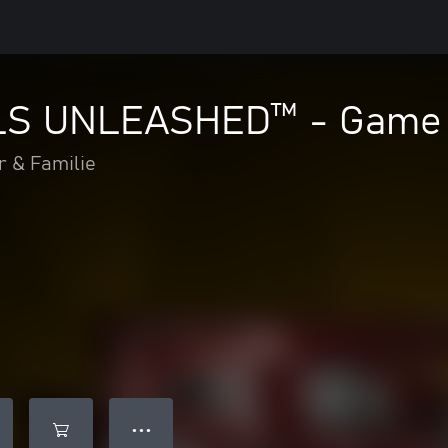
 UNLEASHED™ - Game Of
r & Familie
● ● ●