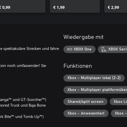
Customization Pack
Bison
Module
€ 0,99
€ 1,99
€ 2,99
Wiedergabe mit
 spektakuläre Strecken und fahre
XBOX One
XBOX Seri
on noch umfassender! Sie
Funktionen
Xbox – Multiplayer lokal (2-2)
Xbox – Multiplayer plattformübe
 Manga™ und GT-Scorcher™)
Shared/split screen
Xbox L
ored Truck und Baja Bone
Xbox – Anwesenheit
Xbox –
ark Bite™ und Tomb Up™)