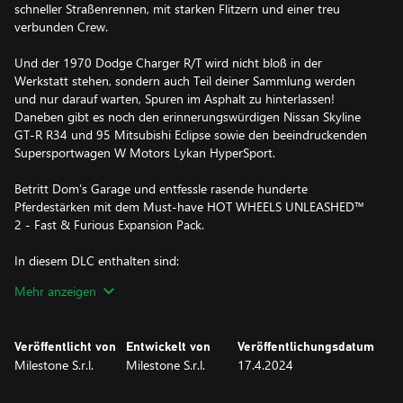
schneller Straßenrennen, mit starken Flitzern und einer treu
verbunden Crew.
Und der 1970 Dodge Charger R/T wird nicht bloß in der
Werkstatt stehen, sondern auch Teil deiner Sammlung werden
und nur darauf warten, Spuren im Asphalt zu hinterlassen!
Daneben gibt es noch den erinnerungswürdigen Nissan Skyline
GT-R R34 und 95 Mitsubishi Eclipse sowie den beeindruckenden
Supersportwagen W Motors Lykan HyperSport.
Betritt Dom’s Garage und entfessle rasende hunderte
Pferdestärken mit dem Must-have HOT WHEELS UNLEASHED™
2 - Fast & Furious Expansion Pack.
In diesem DLC enthalten sind:
- 1 Umgebung zum Bau deiner Strecken: Dom’s Garage;
Mehr anzeigen
- 4 Fahrzeuge: Nissan Skyline GT-R R34, 1970 Dodge Charger
R/T, 95 Mitsubishi Eclipse, W Motors Lykan HyperSport;
- 1 neuer Bereich für den Modus Hot Wheels™ Creature
Veröffentlicht von
Entwickelt von
Veröffentlichungsdatum
Rampage;
Milestone S.r.l.
Milestone S.r.l.
17.4.2024
- Hintergrund, Profilbild, Tag und Kartenhintergrund, um dein
Unleashed-Profil noch individueller zu gestalten!