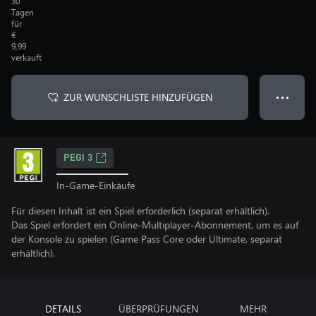
30
Tagen
für
€
9,99
verkauft
ZUR WUNSCHLISTE HINZUFÜGEN
● ● ●
PEGI 3
In-Game-Einkäufe
Für diesen Inhalt ist ein Spiel erforderlich (separat erhältlich).
Das Spiel erfordert ein Online-Multiplayer-Abonnement, um es auf
der Konsole zu spielen (Game Pass Core oder Ultimate, separat
erhältlich).
DETAILS
ÜBERPRÜFUNGEN
MEHR