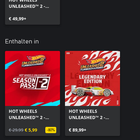
UNLEASHED™ 2 -
Turbocharged
€ 49,99+
Enthalten in
HOT WHEELS
HOT WHEELS
UNLEASHED™ 2 -
UNLEASHED™ 2 -
Season Pass Vol. 2
Turbocharged -
€ 29,99
€ 5,99
Legendary Edition
€ 89,99+
-80%