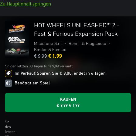
Zu Hauptinhalt springen
HOT WHEELS UNLEASHED™ 2 -
Fast & Furious Expansion Pack
Milestone S.r.l.
•
Renn- & Flugspiele
•
Kinder & Familie
€ 9,99
€ 1,99
*in den letzten 30 Tagen für € 9,99 verkauft
Im Verkauf: Sparen Sie € 8,00, endet in 6 Tagen
Benötigt ein Spiel
KAUFEN
€ 9,99
€ 1,99
*in
den
letzten