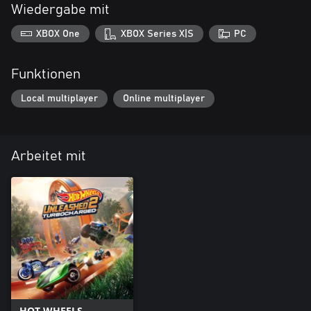
Wiedergabe mit
Dieser DLC ist Teil des HOT WHEELS UNLEASHED™ 2 - Season
Pass Vol. 2.
XBOX One
XBOX Series X|S
PC
Funktionen
Local multiplayer
Online multiplayer
Arbeitet mit
HOT WHEELS