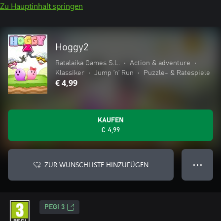
Zu Hauptinhalt springen
Hoggy2
Ratalaika Games S.L.
•
Action & adventure
•
Klassiker
•
Jump ’n’ Run
•
Puzzle- & Ratespiele
€ 4,99
KAUFEN
€ 4,99
ZUR WUNSCHLISTE HINZUFÜGEN
● ● ●
PEGI 3