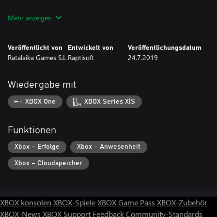
Funktionen:
Mehr anzeigen
* Klassische Platformer-Action
* Mehr als 200 Levels
* Mechanismus für den Schwerkraft-Wechsel
Veröffentlicht von
Entwickelt von
Veröffentlichungsdatum
* 2 spielbare Figuren
Ratalaika Games S.L.
Raptisoft
24.7.2019
* Handmade Levels
* Verschiedene Transformationen
Wiedergabe mit
XBOX One
XBOX Series X|S
Funktionen
Xbox – Erfolge
Xbox – Anwesenheit
Xbox – Cloudspeicher
XBOX konsolen
XBOX-Spiele
XBOX Game Pass
XBOX-Zubehör
XBOX-News
XBOX Support
Feedback
Community-Standards