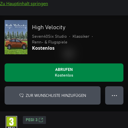
Zu Hauptinhalt springen
High Velocity
Seven40Six Studio
•
Klassiker
•
Renn- & Flugspiele
Kostenlos
ABRUFEN
Kostenlos
ZUR WUNSCHLISTE HINZUFÜGEN
● ● ●
PEGI 3