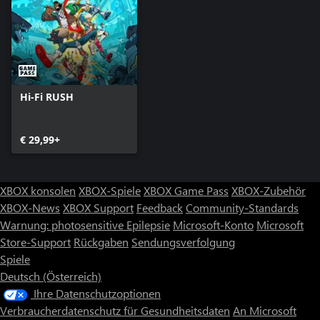
Hi-Fi RUSH
€ 29,99+
XBOX konsolen
XBOX-Spiele
XBOX Game Pass
XBOX-Zubehör
XBOX-News
XBOX Support
Feedback
Community-Standards
Warnung: photosensitive Epilepsie
Microsoft-Konto
Microsoft
Store-Support
Rückgaben
Sendungsverfolgung
Spiele
Deutsch (Österreich)
Ihre Datenschutzoptionen
Verbraucherdatenschutz für Gesundheitsdaten
An Microsoft