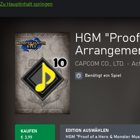
Zu Hauptinhalt springen
HGM "Proof 
Arrangeme
CAPCOM CO., LTD.
•
Ac
Benötigt ein Spiel
EDITION AUSWÄHLEN
KAUFEN
HGM "Proof of a Hero & Monster Mus
€ 3,99