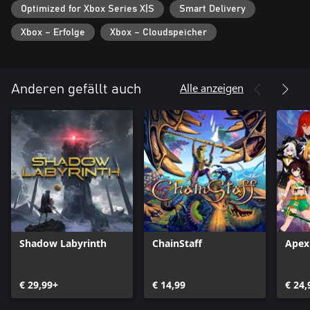
Optimized for Xbox Series X|S
Smart Delivery
Xbox – Erfolge
Xbox – Cloudspeicher
Alle anzeigen
Anderen gefällt auch
Shadow Labyrinth
ChainStaff
Apex
€ 29,99+
€ 14,99
€ 24,