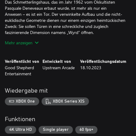
Das Schmetterlingshaus, das im Jahr 1962 vom Okkultisten
Pasquale Deneveaux erbaut wurde, ist mehr als nur ein
Anwesen – es ist ein Tor. Der verwinkelte Aufbau und die nicht-
euklidische Geometrie dienen nur einem einzigen heimtückischen
Zweck: Sie sollen Türen in eine schreckliche und zugleich
faszinierende Dimension namens „Wyrd“ öffnen.
Mehr anzeigen
Roguelike-Action-Brawler
Schwing die Hufe und stelle dich einer Menagerie albtraumhafter
Kreaturen und Homunkuli, während du die Reiche innerhalb des
Veröffentlicht von
Entwickelt von
Veröffentlichungsdatum
Wyrd erkundest. Die Kämpfe im Spiel stellen dich vor
Good Shepherd
Upstream Arcade
18.10.2023
herausfordernde Begegnungen, in denen es gilt, Angriffsmuster
Entertainment
zu erkennen, auszuweichen, zu blocken und – wie könnte es
anders sein? – deine Gegner in die nächste Dimension zu
prügeln.
Wiedergabe mit
XBOX One
XBOX Series X|S
Funktionen
4K Ultra HD
Single player
60 fps+