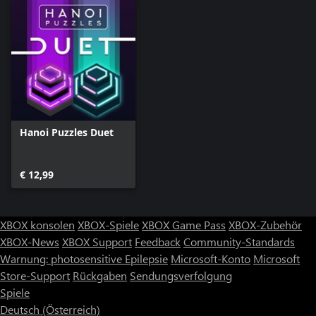
Hanoi Puzzles Duet
€ 12,99
XBOX konsolen
XBOX-Spiele
XBOX Game Pass
XBOX-Zubehör
XBOX-News
XBOX Support
Feedback
Community-Standards
Warnung: photosensitive Epilepsie
Microsoft-Konto
Microsoft
Store-Support
Rückgaben
Sendungsverfolgung
Spiele
Deutsch (Österreich)