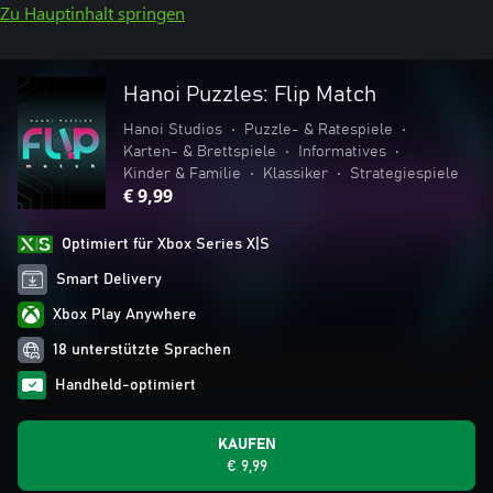
Zu Hauptinhalt springen
Hanoi Puzzles: Flip Match
Hanoi Studios
•
Puzzle- & Ratespiele
•
Karten- & Brettspiele
•
Informatives
•
Kinder & Familie
•
Klassiker
•
Strategiespiele
€ 9,99
Optimiert für Xbox Series X|S
Smart Delivery
Xbox Play Anywhere
18 unterstützte Sprachen
Handheld-optimiert
KAUFEN
€ 9,99