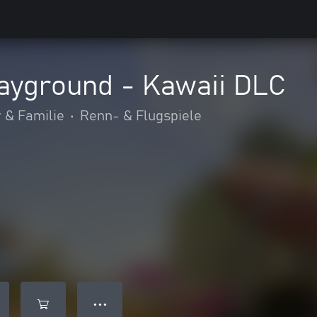
ayground - Kawaii DLC
 & Familie
•
Renn- & Flugspiele
● ● ●