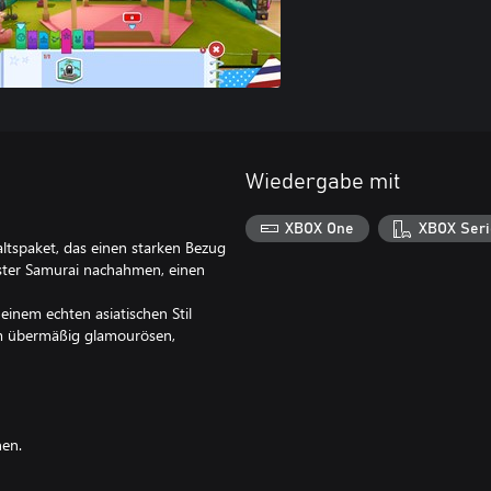
Wiedergabe mit
XBOX One
XBOX Seri
ltspaket, das einen starken Bezug
ster Samurai nachahmen, einen
einem echten asiatischen Stil
em übermäßig glamourösen,
nen.