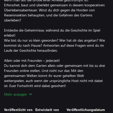
Erforschet, baut und überlebt gemeinsam in diesem kooperativen
Überlebensabenteuer. Wirst du dich gegen die Horden von
Rieseninsekten behaupten, und die Gefahren des Gartens
überleben?
Entdecke die Geheimnisse, während du die Geschichte im Spiel
erlebst!
Wie bist du nur so klein geworden? Wer hat dir das angetan? Wie
kommst du nach Hause? Antworten auf diese Fragen wirst du im
Laufe der Geschichte herausfinden.
Allein oder mit Freunden – jederzeit!
Du kannst dich dem Garten allein oder gemeinsam mit bis zu drei
Freunden online stellen. Und nicht nur das: Mit den
gemeinsamen Welten könnt ihr eurer geteilten Welt
weiterspielen, auch wenn der ursprüngliche Host nicht mit dabei
ist. Euer Fortschritt wird dabei gesichert!
Mehr anzeigen
(Online-Multiplayer auf Konsolen erfordert Xbox Game Pass
Ultimate oder Game Pass Core, separat erhältlich.)
Veröffentlicht von
Entwickelt von
Veröffentlichungsdatum
Nirgendwo ist man sicher – nicht einmal in der eigenen Basis.