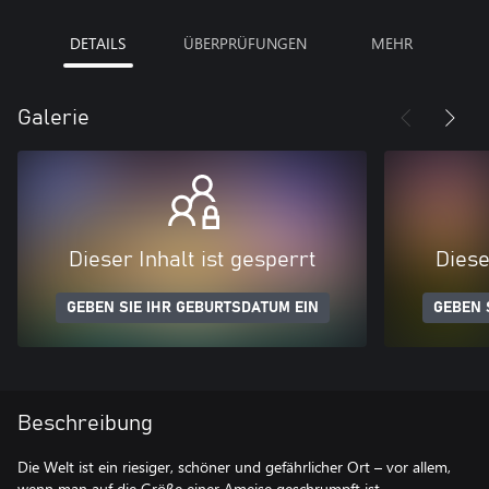
DETAILS
ÜBERPRÜFUNGEN
MEHR
Galerie
Dieser Inhalt ist gesperrt
Diese
GEBEN SIE IHR GEBURTSDATUM EIN
GEBEN 
Beschreibung
Die Welt ist ein riesiger, schöner und gefährlicher Ort – vor allem,
wenn man auf die Größe einer Ameise geschrumpft ist.