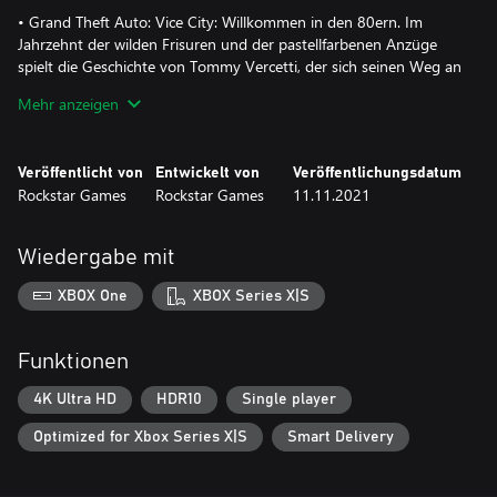
• Grand Theft Auto: Vice City: Willkommen in den 80ern. Im
Jahrzehnt der wilden Frisuren und der pastellfarbenen Anzüge
spielt die Geschichte von Tommy Vercetti, der sich seinen Weg an
die Spitze der Welt des Verbrechens bahnt. Eine Erzählung über
Mehr anzeigen
Betrug und Vergeltung in einer in Neonlicht getränkten,
tropischen Stadt voller Exzesse und unzähliger Möglichkeiten.
Veröffentlicht von
Entwickelt von
Veröffentlichungsdatum
• Grand Theft Auto: San Andreas: Los Santos in den frühen
Rockstar Games
Rockstar Games
11.11.2021
90ern. Eine Stadt, die in Kriminalität und Korruption zu versinken
droht. Des Mordes beschuldigt, muss Carl „CJ“ Johnson weg –
auf eine Reise durch ganz San Andreas, um seine Familie zu
Wiedergabe mit
retten und die Straßen unter seine Kontrolle zu bringen.
XBOX One
XBOX Series X|S
Funktionen
4K Ultra HD
HDR10
Single player
Optimized for Xbox Series X|S
Smart Delivery