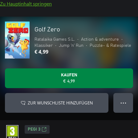
Zu Hauptinhalt springen
Golf Zero
Ratalaika Games S.L.
•
Action & adventure
•
Klassiker
•
Jump ’n’ Run
•
Puzzle- & Ratespiele
€ 4,99
KAUFEN
€ 4,99
ZUR WUNSCHLISTE HINZUFÜGEN
● ● ●
PEGI 3