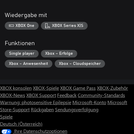
Wiedergabe mit
XBOX One
XBOX Series X|S
Funktionen
Single player
Xbox – Erfolge
Xbox – Anwesenheit
Xbox – Cloudspeicher
XBOX konsolen
XBOX-Spiele
XBOX Game Pass
XBOX-Zubehör
XBOX-News
XBOX Support
Feedback
Community-Standards
Warnung: photosensitive Epilepsie
Microsoft-Konto
Microsoft
Store-Support
Rückgaben
Sendungsverfolgung
Spiele
Deutsch (Österreich)
Ihre Datenschutzoptionen