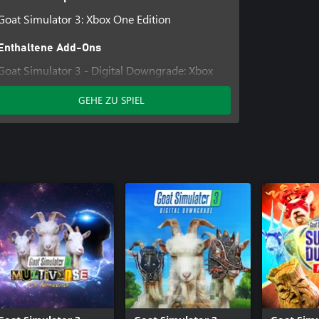
Goat Simulator 3: Xbox One Edition
Enthaltene Add-Ons
Goat Simulator 3 - Digital Downgrade: Xbox
One Edition
GEHE ZU SPIEL
Goat Simulator 3 - Hocus Pocus Pack: Xbox
One Edition
Goat Simulator 3 - Super Duper Pack: Xbox
One Edition