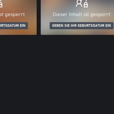
ist gesperrt
Dieser Inhalt ist gesperrt
URTSDATUM EIN
GEBEN SIE IHR GEBURTSDATUM EIN