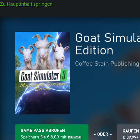
Zu Hauptinhalt springen
Goat Simula
Edition
Coffee Stain Publishin
GAME PASS ABRUFEN
KAUFEN
– ODER –
Speichern Sie
€ 8,00
mit
€ 39,99+