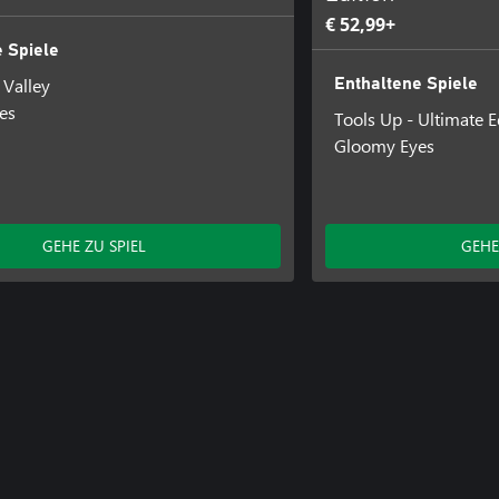
€ 52,99+
 Spiele
Valley
Enthaltene Spiele
es
Tools Up - Ultimate E
Gloomy Eyes
GEHE ZU SPIEL
GEHE