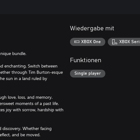
Wiedergabe mit
XBOX One
XBOX Seri
unique bundle.
Funktionen
and enchanting. Switch between
ogether through Tim Burton-esque
Single player
he sun in a land ruled by
ough love, loss, and memory.
ersweet moments of a past life.
es joy with sorrow, hardship with
d discovery. Whether facing
reflect, and be moved.