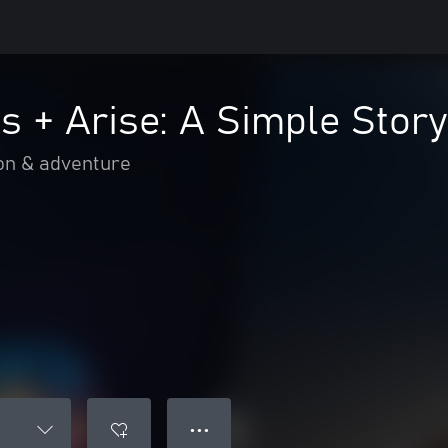
 + Arise: A Simple Story
on & adventure
● ● ●