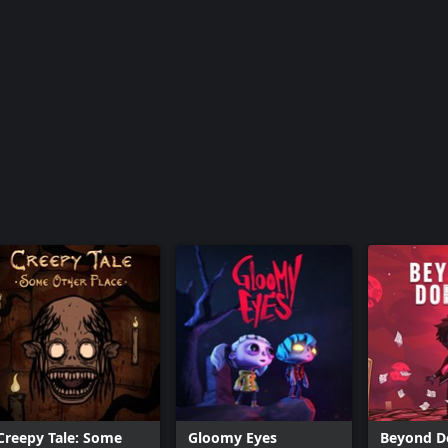
Creepy Tale: Some
Gloomy Eyes
Beyond D