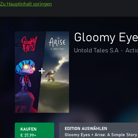
Zu Hauptinhalt springen
Gloomy Eyes
Untold Tales S.A
•
Acti
EDITION AUSWÄHLEN
KAUFEN
Gloomy Eyes + Arise: A Simple Story
€ 37,99+