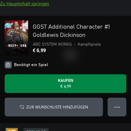
Zu Hauptinhalt springen
GGST Additional Character #1
Goldlewis Dickinson
ARC SYSTEM WORKS
•
Kampfspiele
€ 6,99
Benötigt ein Spiel
KAUFEN
€ 6,99
ZUR WUNSCHLISTE HINZUFÜGEN
● ● ●