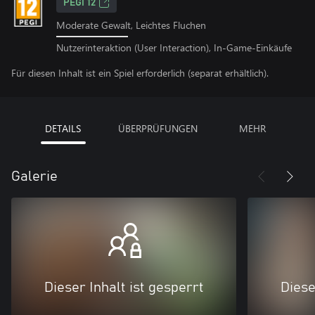
PEGI 12
Moderate Gewalt, Leichtes Fluchen
Nutzerinteraktion (User Interaction), In-Game-Einkäufe
Für diesen Inhalt ist ein Spiel erforderlich (separat erhältlich).
DETAILS
ÜBERPRÜFUNGEN
MEHR
Galerie
Dieser Inhalt ist gesperrt
Diese