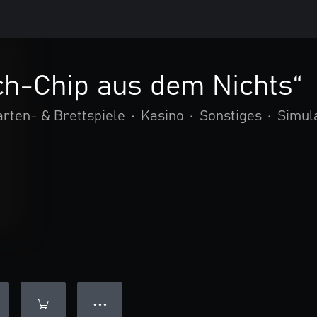
ch-Chip aus dem Nichts“
rten- & Brettspiele
•
Kasino
•
Sonstiges
•
Simul
● ● ●