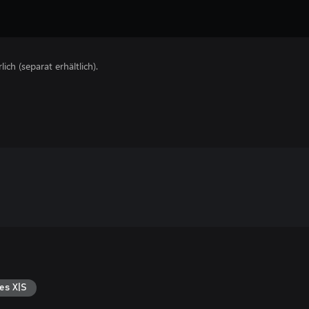
lich (separat erhältlich).
es X|S