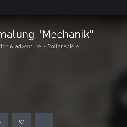
malung "Mechanik"
tion & adventure
•
Rollenspiele
● ● ●