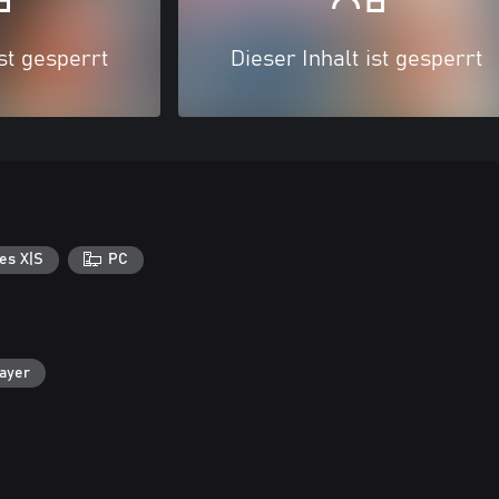
ist gesperrt
Dieser Inhalt ist gesperrt
es X|S
PC
layer