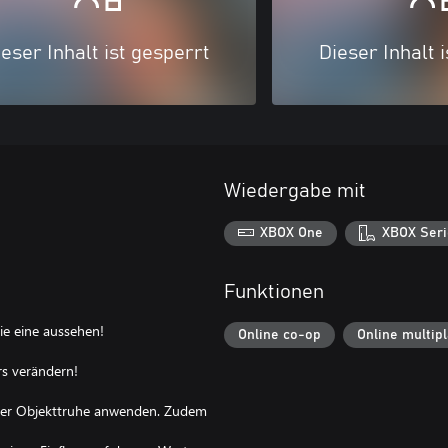
eser Inhalt ist gesperrt
Dieser Inhalt 
Wiedergabe mit
XBOX One
XBOX Seri
Funktionen
wie eine aussehen!
Online co-op
Online multip
rs verändern!
 der Objekttruhe anwenden. Zudem