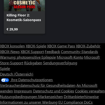
Killing Floor 2:
Kosmetik-Saisonpass
€ 29,99
XBOX konsolen
XBOX-Spiele
XBOX Game Pass
XBOX-Zubehör
XBOX-News
XBOX Support
Feedback
Community-Standards
Warnung: photosensitive Epilepsie
Microsoft-Konto
Microsoft
Store-Support
Rückgaben
Sendungsverfolgung
Spiele
Deutsch (Österreich)
Ihre Datenschutzoptionen
Verbraucherdatenschutz für Gesundheitsdaten
An Microsoft
wenden
Impressum
Datenschutz und Cookies
Cookies verwalten
Nutzungsbedingungen
Markenzeichen
Drittanbieterhinweise
Informationen zu unserer Werbung
EU Compliance DoCs