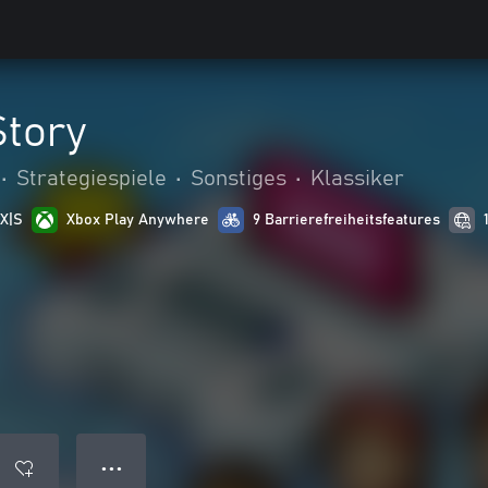
tory
•
Strategiespiele
•
Sonstiges
•
Klassiker
 X|S
Xbox Play Anywhere
9 Barrierefreiheitsfeatures
● ● ●