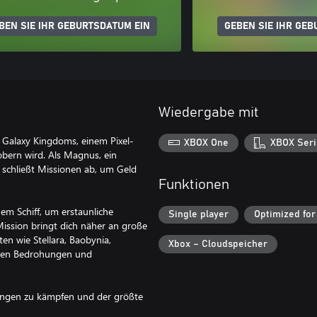
BEN SIE IHR GEBURTSDATUM EIN
GEBEN SIE IHR GEB
Wiedergabe mit
 Galaxy Kingdoms, einem Pixel-
XBOX One
XBOX Seri
obern wird. Als Magnus, ein
 schließt Missionen ab, um Geld
Funktionen
nem Schiff, um erstaunliche
Single player
Optimized for
ission bringt dich näher an große
n wie Stellara, Baobynia,
Xbox – Cloudspeicher
genen Bedrohungen und
ungen zu kämpfen und der größte