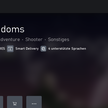
gdoms
adventure
•
Shooter
•
Sonstiges
 X|S
Smart Delivery
4 unterstützte Sprachen
● ● ●