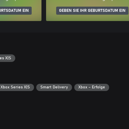
URTSDATUM EIN
GEBEN SIE IHR GEBURTSDATUM EIN
es X|S
 Xbox Series X|S
Smart Delivery
Xbox – Erfolge