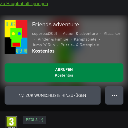
Zu Hauptinhalt springen
Friends adventure
superoad2001
•
Action & adventure
•
Klassiker
•
Kinder & Familie
•
Kampfspiele
•
Jump ’n’ Run
•
Puzzle- & Ratespiele
Kostenlos
ABRUFEN
Kostenlos
ZUR WUNSCHLISTE HINZUFÜGEN
● ● ●
PEGI 3