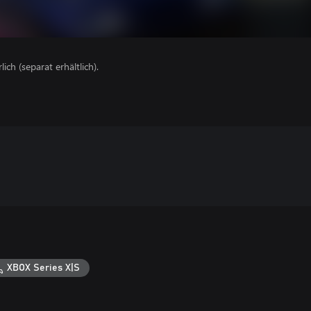
lich (separat erhältlich).
XBOX Series X|S