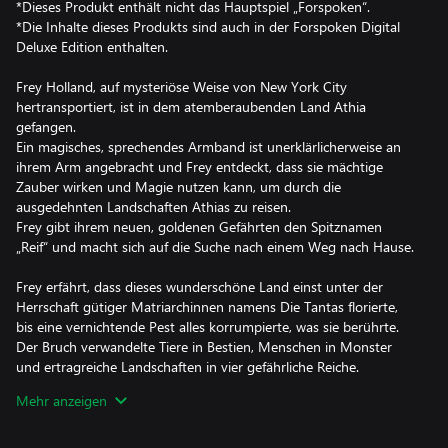
*Dieses Produkt enthält nicht das Hauptspiel „Forspoken“.
*Die Inhalte dieses Produkts sind auch in der Forspoken Digital
Deluxe Edition enthalten.
Frey Holland, auf mysteriöse Weise von New York City
hertransportiert, ist in dem atemberaubenden Land Athia
gefangen.
Ein magisches, sprechendes Armband ist unerklärlicherweise an
ihrem Arm angebracht und Frey entdeckt, dass sie mächtige
Zauber wirken und Magie nutzen kann, um durch die
ausgedehnten Landschaften Athias zu reisen.
Frey gibt ihrem neuen, goldenen Gefährten den Spitznamen
„Reif“ und macht sich auf die Suche nach einem Weg nach Hause.
Frey erfährt, dass dieses wunderschöne Land einst unter der
Herrschaft gütiger Matriarchinnen namens Die Tantas florierte,
bis eine vernichtende Pest alles korrumpierte, was sie berührte.
Der Bruch verwandelte Tiere in Bestien, Menschen in Monster
und ertragreiche Landschaften in vier gefährliche Reiche.
Die Tantas regieren jetzt im Zentrum ihrer zerstörten
Mehr anzeigen
Herrschaftsgebiete als verrückte und bösartige Zauberinnen.
Der Bruch hat keinen Einfluss auf Frey und da sie verzweifelt nach