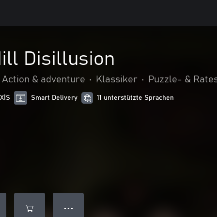
ll Disillusion
Action & adventure
•
Klassiker
•
Puzzle- & Rates
 X|S
Smart Delivery
11 unterstützte Sprachen
● ● ●