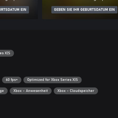
URTSDATUM EIN
GEBEN SIE IHR GEBURTSDATUM EIN
es X|S
60 fps+
Optimized for Xbox Series X|S
lge
Xbox – Anwesenheit
Xbox – Cloudspeicher