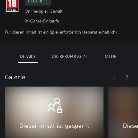
PEGI 18
Online-Spiel, Gewalt
In-Game-Einkäufe
Für diesen Inhalt ist ein Spiel erforderlich (separat erhältlich).
DETAILS
ÜBERPRÜFUNGEN
MEHR
Galerie
Dieser Inhalt ist gesperrt
Diese