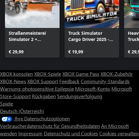
Straßenmeisterei
Truck Simulator
Heav
Simulator 2 +
Cargo Driver 2025 -
Truc
Winterdienst
USA
€ 29,99
€ 19,99
€ 29,
XBOX konsolen
XBOX-Spiele
XBOX Game Pass
XBOX-Zubehör
XBOX-News
XBOX Support
Feedback
Community-Standards
Warnung: photosensitive Epilepsie
Microsoft-Konto
Microsoft
Store-Support
Rückgaben
Sendungsverfolgung
Spiele
Deutsch (Österreich)
Ihre Datenschutzoptionen
Verbraucherdatenschutz für Gesundheitsdaten
An Microsoft
wenden
Impressum
Datenschutz und Cookies
Cookies verwalten