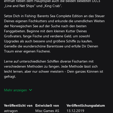
enthält neben dem Hauptspiel auch die beiden beliebten DLCs
„Line and Net Ships“ und „King Crab“.
Setze Dich in Fishing: Barents Sea Complete Edition an das Steuer
Deines eigenen Fischkutters und erkunde die unendlichen Weiten
der Norwegischen See auf der Suche nach den besten
Fanggebieten. Beginne mit dem kleinen Kutter Deines
Großvaters, fange Fische und verdiene Geld, um sowohl
Upgrades als auch bessere und größere Schiffe zu kaufen.
Genieße die wunderschöne Barentssee und erfülle Dir Deinen
Traum einer eigenen Fischerei.
Lerne auf unterschiedlichen Schiffen diverse Fischarten mit
verschiedenen Methoden zu fangen. Jede Methode lässt sich
leicht lernen, aber nur schwer meistern - Dein ganzes Können ist
gefragt.
Benutze offiziell lizensierte Scanmar Ausrüstung wie Türsensoren
Mehr anzeigen
oder das TrawlEye, um komplette Kontrolle über Dein
Schleppnetz zu haben. Verbesser Deine Ausrüstung, um Dir den
größten Fang zu sichern! Aber achte auf Deine jährliche
Veröffentlicht von
Entwickelt von
Veröffentlichungsdatum
Fangquote, jeder Schritt und jeder Seegang muss gründlich
astragon
Misc Games AS
13.12.2019
geplant werden. Mit Wetterdaten von 20 Jahren wird eine