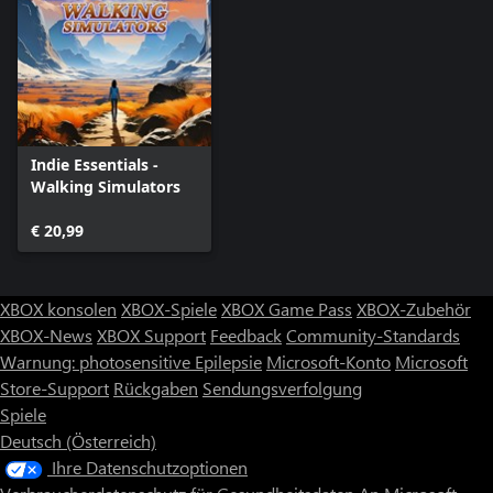
Indie Essentials -
Walking Simulators
€ 20,99
XBOX konsolen
XBOX-Spiele
XBOX Game Pass
XBOX-Zubehör
XBOX-News
XBOX Support
Feedback
Community-Standards
Warnung: photosensitive Epilepsie
Microsoft-Konto
Microsoft
Store-Support
Rückgaben
Sendungsverfolgung
Spiele
Deutsch (Österreich)
Ihre Datenschutzoptionen